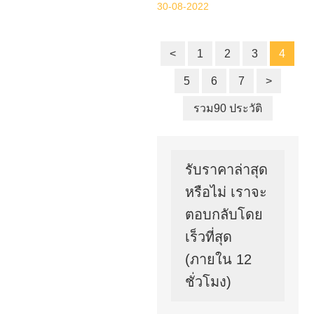
อาชีวศึกษา ในระหว่างความร่วม
30-08-2022
มือระยะยาว FANUC ได้ออกแบบ
ให้ Dolang เป็นผู้รวมระบบใน
อนาคต
<
1
2
3
4
5
6
7
>
รวม90 ประวัติ
รับราคาล่าสุด
หรือไม่ เราจะ
ตอบกลับโดย
เร็วที่สุด
(ภายใน 12
ชั่วโมง)