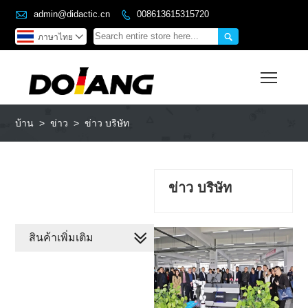

admin@didactic.cn
008613615315720


ภาษาไทย

Toggl
บ้าน
>
ข่าว
>
ข่าว บริษัท
ข่าว บริษัท
สินค้าเพิ่มเติม