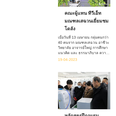
คณะผู้แทน ทีวีเอ็ท
มณฑลเสฉวนเยี่ยมชม
โดลัง
เมื่อวันที่ 13 เมษายน กลุ่มคนกว่า
40 คนจาก มณฑลเสฉวน อาชีวะ
วิทยาลัย อาจารย์ใหญ่ การศึกษา
แนวคิด และ ธรรมาภิบาล ความ
สามารถ การปรับปรุง คอร์ส นำ
19-04-2023
โดย อู๋ รุย เลขาธิการ มณฑล
เสฉวน อาชีวะ การศึกษา และ
ผู้ใหญ่ การศึกษา สมาคม มาที่
บริษัทของเราเพื่อแลกเปลี่ยน
แนวคิดและออกแบบ โซลูชั่น
ล่าสุดสำหรับอาชีวศึกษา
หลักสูตรฝึกอบรม