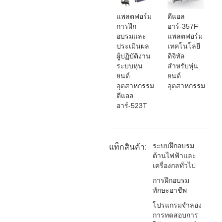
แพลตฟอร์ม
ดีแอล
การฝึก
อาร์-357F
อบรมและ
แพลตฟอร์ม
ประเมินผล
เทคโนโลยี
ผู้ปฏิบัติงาน
ดิจิทัล
ระบบหุ่น
สำหรับหุ่น
ยนต์
ยนต์
อุตสาหกรรม
อุตสาหกรรม
ดีแอล
อาร์-523T
ระบบฝึกอบรม
แท็กสินค้า:
ด้านไฟฟ้าและ
เครื่องกลทั่วไป
การฝึกอบรม
ทักษะอาชีพ
โปรแกรมจำลอง
การทดสอบการ